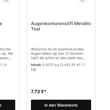
e
Augenkonturenstift Metallic
Teal
ind die
Wünschst du dir ausdrucksvolles
e-up. Mit
Augen Make-Up das 12 Stunden
lassen
hält? Ab sofort ist dies dank des
en in
"AUTOMATISCHER
 1 l)
Inhalt:
0.0031 kg
(2.493,55 €* / 1
n Farbton
AUGENKONTURENSTIFT METALLIC
kg)
el der
TEAL" möglich! Dank der innovativen,
es
wasserfesten Formel bleibt das
 und eine
Make-Up ohne zu verschmieren,
tunden.
sogar bis zu 12 Stunden erhalten! Für
lt 2g
das Tages- und Abend Make-Up
7,73 €*
perfekt geeignet. Zeichnet präzise
sowohl dicke als auch dünne Linien.
Dank der großen Farbauswahl wird
b
In den Warenkorb
jeder etwas Passendes für sich