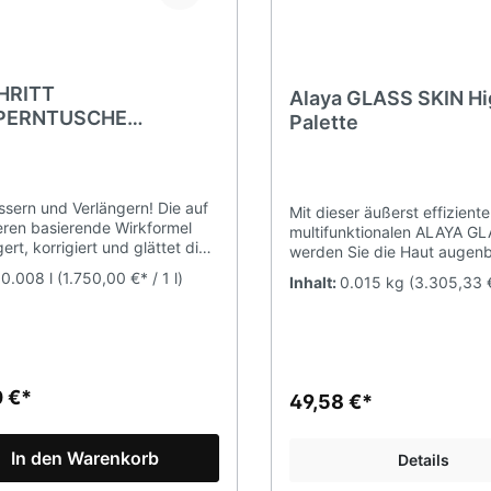
HRITT
Alaya GLASS SKIN Hig
PERNTUSCHE
Palette
ECT BLACK
ssern und Verlängern! Die auf
Mit dieser äußerst effiziente
ren basierende Wirkformel
multifunktionalen ALAYA G
ert, korrigiert und glättet die
werden Sie die Haut augenbl
n und bildet eine
wiederbeleben und verjüng
:
0.008 l
(1.750,00 €* / 1 l)
Inhalt:
0.015 kg
(3.305,33 €
schicht, die die Wimpern vor
Highlighter-Palette für hohe
igkeit und Beschädigungen
Anforderungen. Dank seine
t. Die Tusche bleibt wischfest
Pigmentintensität erhalten S
lt nicht. Pflegen! -
extrem leuchtendes Finish, 
sstoffe Aktive Hyaluronteilchen
sogenannte Glow-Effekt und
innovativer Wirkkomplex
unglaublich langer, frischer 
0 €*
49,58 €*
ert die Zufuhr von
Warme, kühle und neutrale 
onsäure zu den Wimpern,
werden begleiten Sie bei je
ert optisch sofort ihr
Gelegenheit - sie sind perfe
In den Warenkorb
Details
n, verdichtet sie und versorgt
und Abend Make-up. Veganer
 Feuchtigkeit. Glättet optisch
freundlich, ohne tierische