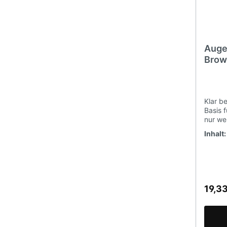
Auge
Brow
Klar b
Basis 
nur we
sich f
Inhalt
einem 
zauber
Pomade
Auftra
Haltba
Farbe
19,3