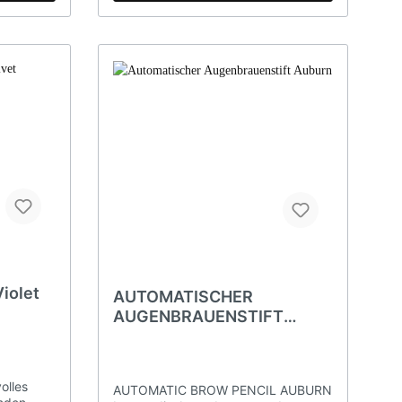
finden! Benutze es, um die unteren
und oberen Wimpernlinien zu
betonen, um die Farbe der Augen
hervorzuheben und ihr ein
unverwechselbares Aussehen zu
geben. wasserfest verwischt nicht 12
Stunden Halt
iolet
AUTOMATISCHER
AUGENBRAUENSTIFT
AUBURN
olles
AUTOMATIC BROW PENCIL AUBURN