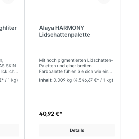
hliter
Alaya HARMONY
Lidschattenpalette
n,
Mit hoch pigmentierten Lidschatten-
LAS SKIN
Paletten und einer breiten
icklich
Farbpalette fühlen Sie sich wie ein
en.
Künstler mit einer Farbpalette von
* / 1 kg)
Inhalt:
0.009 kg
(4.546,67 €* / 1 kg)
Den schönsten Farben. Sie können
r hohen
Ihrer grenzenlosen Fantasie freien
ie ein
Lauf lassen, indem Sie Farben und
der
Schattierungen mischen. Dank der
 ein
seidenweichen Textur der
Glanz.
Lidschatten, die nicht abplatzen oder
40,92 €*
Töne
zerbröckeln, können Sie leicht
der
wechseln. Jedes Make-up zu einem
kt für Tag
echten Kunstwerk. Veganer
Details
freundlich, ohne tierische
Inhaltsstoffe höchste Pigmentierung,