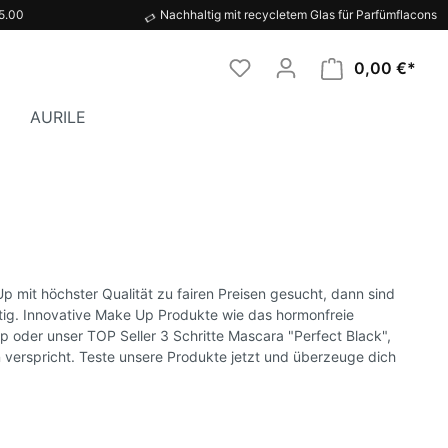
5.00
Nachhaltig mit recycletem Glas für Parfümflacons
0,00 €*
AURILE
ttel
LUFT
Duftkerze
 mit höchster Qualität zu fairen Preisen gesucht, dann sind
r
Staubsaugerduft
tig. Innovative Make Up Produkte wie das hormonfreie
der unser TOP Seller 3 Schritte Mascara "Perfect Black",
Raumduft
verspricht. Teste unsere Produkte jetzt und überzeuge dich