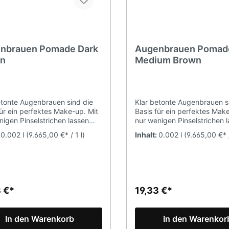
nbrauen Pomade Dark
Augenbrauen Pomad
n
Medium Brown
etonte Augenbrauen sind die
Klar betonte Augenbrauen s
für ein perfektes Make-up. Mit
Basis für ein perfektes Mak
nigen Pinselstrichen lassen
nur wenigen Pinselstrichen 
ormschöne Augenbrauen in
sich formschöne Augenbrau
:
0.002 l
(9.665,00 €* / 1 l)
Inhalt:
0.002 l
(9.665,00 €* /
perfekt abgestimmten Farbton
einem perfekt abgestimmte
n. Die satinierte Formel der
zaubern. Die satinierte Form
 sorgt für ein leichtes
Pomade sorgt für ein leicht
gen, ein mattes Finish und eine
Auftragen, ein mattes Finish
rkeit von bis zu 12 Stunden.
Haltbarkeit von bis zu 12 S
 DARK BROWN Inhalt 2g
Farbe MEDIUM BROWN Inha
3 €*
19,33 €*
In den Warenkorb
In den Warenkor