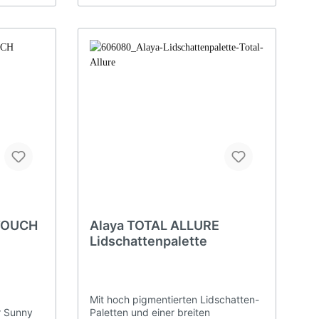
ntierung,
verspricht perfekte und
langanhaltende Abdeckung in
in
hochwertiger, edler Verpackung mit
kung mit
Spiegel Visagisten-Qualität Inhalt
Inhalt
11,5g
TOUCH
Alaya TOTAL ALLURE
Lidschattenpalette
Mit hoch pigmentierten Lidschatten-
r Sunny
Paletten und einer breiten