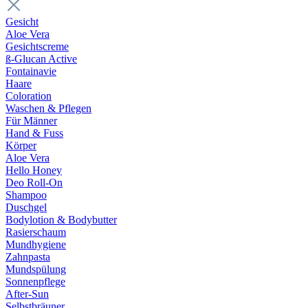
Gesicht
Aloe Vera
Gesichtscreme
ß-Glucan Active
Fontainavie
Haare
Coloration
Waschen & Pflegen
Für Männer
Hand & Fuss
Körper
Aloe Vera
Hello Honey
Deo Roll-On
Shampoo
Duschgel
Bodylotion & Bodybutter
Rasierschaum
Mundhygiene
Zahnpasta
Mundspülung
Sonnenpflege
After-Sun
Selbstbräuner