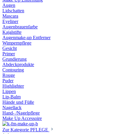
Augen
Lidschatten
Mascara
Eyeliner
Augenbrauenfarbe
Kajalstifte
Augenmake-up Entferner
Wimpernpflege
Gesicht
Primer
Grundierung
Abdeckprodukte
Contouring
Rouge
Puder
Highlighter
Lippen
Lip-Balm
Hände und Füße
Nagellack
Hand- /Nagelpflege
Make Up Accessoire
Zur Kategorie PFLEGE