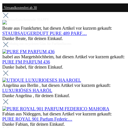
Versandkostenfrei ab 30
Geheim-Gutscheincode: HAPPY
Beate aus Frankfurter, hat diesen Artikel vor kurzem gekauft:
Bewertung ⭐⭐⭐⭐⭐ 4.75 / 5.00
STAUBSAUGERDUFT PURE 489 PARF…
Danke Beate, für deinen Einkauf.
Nachhaltig mit recycletem Glas für Parfümflacons
Isabel aus Margetshöchheim, hat diesen Artikel vor kurzem gekauft:
PURE FM PARFUM 436
Danke Isabel, für deinen Einkauf.
Angelina aus Berlin , hat diesen Artikel vor kurzem gekauft:
LUXURIÖSES HAARÖL
Danke Angelina , für deinen Einkauf.
Fabian aus Nideggen, hat diesen Artikel vor kurzem gekauft:
PURE ROYAL 901 Parfum Federic…
Danke Fabian, für deinen Einkauf.