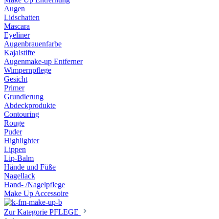
Augen
Lidschatten
Mascara
Eyeliner
Augenbrauenfarbe
Kajalstifte
Augenmake-up Entferner
Wimpernpflege
Gesicht
Primer
Grundierung
Abdeckprodukte
Contouring
Rouge
Puder
Highlighter
Lippen
Lip-Balm
Hände und Füße
Nagellack
Hand- /Nagelpflege
Make Up Accessoire
Zur Kategorie PFLEGE