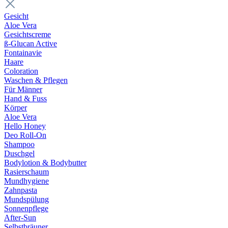
Gesicht
Aloe Vera
Gesichtscreme
ß-Glucan Active
Fontainavie
Haare
Coloration
Waschen & Pflegen
Für Männer
Hand & Fuss
Körper
Aloe Vera
Hello Honey
Deo Roll-On
Shampoo
Duschgel
Bodylotion & Bodybutter
Rasierschaum
Mundhygiene
Zahnpasta
Mundspülung
Sonnenpflege
After-Sun
Selbstbräuner