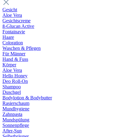
Gesicht
Aloe Vera
Gesichtscreme
ß-Glucan Active
Fontainavie
Haare
Coloration
Waschen & Pflegen
Für Männer
Hand & Fuss
Körper
Aloe Vera
Hello Honey
Deo Roll-On
Shampoo
Duschgel
Bodylotion & Bodybutter
Rasierschaum
Mundhygiene
Zahnpasta
Mundspülung
Sonnenpflege
After-Sun
Selbstbräuner