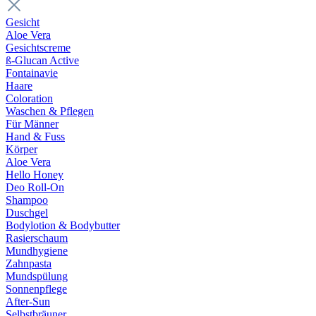
Gesicht
Aloe Vera
Gesichtscreme
ß-Glucan Active
Fontainavie
Haare
Coloration
Waschen & Pflegen
Für Männer
Hand & Fuss
Körper
Aloe Vera
Hello Honey
Deo Roll-On
Shampoo
Duschgel
Bodylotion & Bodybutter
Rasierschaum
Mundhygiene
Zahnpasta
Mundspülung
Sonnenpflege
After-Sun
Selbstbräuner