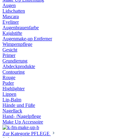
Augen
Lidschatten
Mascara
Eyeliner
Augenbrauenfarbe
Kajalstifte
Augenmake-up Entferner
Wimpernpflege
Gesicht
Primer
Grundierung
Abdeckprodukte
Contouring
Rouge
Puder
Highlighter
Lippen
Lip-Balm
Hände und Füße
Nagellack
Hand- /Nagelpflege
Make Up Accessoire
Zur Kategorie PFLEGE