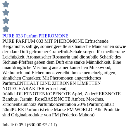
PURE 033 Parfum PHEROMONE
PURE PARFUM 033 MIT PHEROMONE Erfrischende
Bergamotte, saftige, sonnengereifte sizilianische Mandarinen sowie
der klare Duft gefrorener Grapefruit-Schale sorgen für mediterrane
Leichtigkeit. Aromatischer Rosmarin und die subtile Schärfe des
Sichuan-Pfeffers geben dem Duft eine starke Männlichkeit. Eine
unaufdringliche Mischung aus amerikanischen Muskwood,
Weihrauch und Eichenmoos verleiht ihm seinen einzigartigen,
sinnlichen Charakter. Mit Pheromonen angereichertes
Parfum.ENTHÄLT EINE ZITRONEN LIMETTEN
NOTECHARAKTER erfrischend,
fröhlichDUFTNOTENKOPFNOTE Apfel, ZederHERZNOTE
Bambus, Jasmin, RoseBASISNOTE Amber, Moschus,
Zitronenbaumholz Parfumkonzentration 20% (Parfum)Inhalt
50mlPURE Parfum ist eine Marke FM WORLD. Alle Produkte
sind Originalprodukte von FM (Federico Mahora).
Inhalt:
0.05 l
(630,00 €* / 1 l)