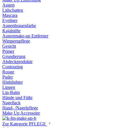
Augen
Lidschatten
Mascara
Eyeliner
Augenbrauenfarbe
Kajalstifte
Augenmake-up Entferner
Wimpernpflege
Gesicht
Primer
Grundierung
Abdeckprodukte
Contouring
Rouge
Puder
Highlighter
Lippen
Lip-Balm
Hände und Füße
Nagellack
Hand- /Nagelpflege
Make Up Accessoire
Zur Kategorie PFLEGE