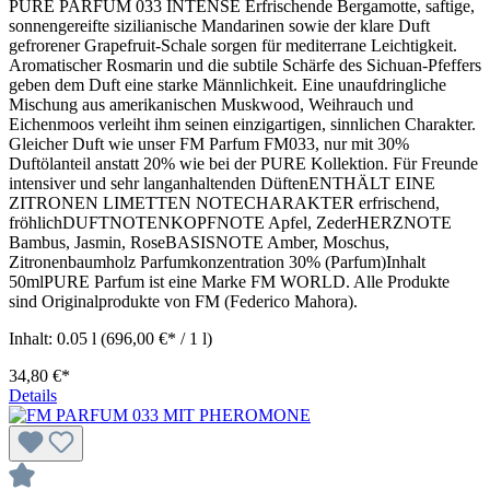
PURE PARFUM 033 INTENSE Erfrischende Bergamotte, saftige,
sonnengereifte sizilianische Mandarinen sowie der klare Duft
gefrorener Grapefruit-Schale sorgen für mediterrane Leichtigkeit.
Aromatischer Rosmarin und die subtile Schärfe des Sichuan-Pfeffers
geben dem Duft eine starke Männlichkeit. Eine unaufdringliche
Mischung aus amerikanischen Muskwood, Weihrauch und
Eichenmoos verleiht ihm seinen einzigartigen, sinnlichen Charakter.
Gleicher Duft wie unser FM Parfum FM033, nur mit 30%
Duftölanteil anstatt 20% wie bei der PURE Kollektion. Für Freunde
intensiver und sehr langanhaltenden DüftenENTHÄLT EINE
ZITRONEN LIMETTEN NOTECHARAKTER erfrischend,
fröhlichDUFTNOTENKOPFNOTE Apfel, ZederHERZNOTE
Bambus, Jasmin, RoseBASISNOTE Amber, Moschus,
Zitronenbaumholz Parfumkonzentration 30% (Parfum)Inhalt
50mlPURE Parfum ist eine Marke FM WORLD. Alle Produkte
sind Originalprodukte von FM (Federico Mahora).
Inhalt:
0.05 l
(696,00 €* / 1 l)
34,80 €*
Details