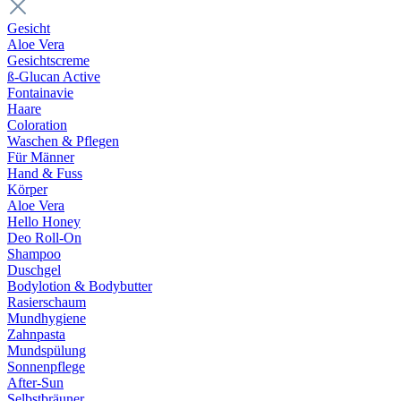
Gesicht
Aloe Vera
Gesichtscreme
ß-Glucan Active
Fontainavie
Haare
Coloration
Waschen & Pflegen
Für Männer
Hand & Fuss
Körper
Aloe Vera
Hello Honey
Deo Roll-On
Shampoo
Duschgel
Bodylotion & Bodybutter
Rasierschaum
Mundhygiene
Zahnpasta
Mundspülung
Sonnenpflege
After-Sun
Selbstbräuner