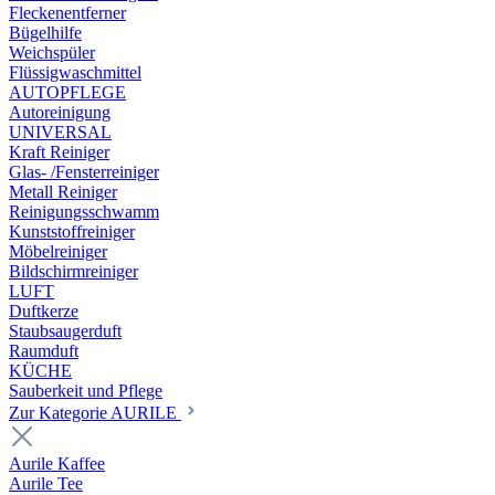
Fleckenentferner
Bügelhilfe
Weichspüler
Flüssigwaschmittel
AUTOPFLEGE
Autoreinigung
UNIVERSAL
Kraft Reiniger
Glas- /Fensterreiniger
Metall Reiniger
Reinigungsschwamm
Kunststoffreiniger
Möbelreiniger
Bildschirmreiniger
LUFT
Duftkerze
Staubsaugerduft
Raumduft
KÜCHE
Sauberkeit und Pflege
Zur Kategorie AURILE
Aurile Kaffee
Aurile Tee