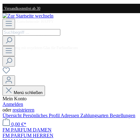
Versandkostenfrei ab 30
Geheim-Gutscheincode: HAPPY
Bewertung ⭐⭐⭐⭐⭐ 4.75 / 5.00
Nachhaltig mit recycletem Glas für Parfümflacons
Menü schließen
Mein Konto
Anmelden
oder
registrieren
Übersicht
Persönliches Profil
Adressen
Zahlungsarten
Bestellungen
0,00 €*
FM PARFUM DAMEN
FM PARFUM HERREN