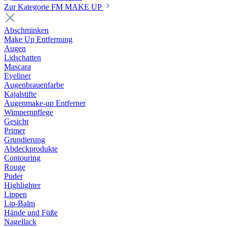
Zur Kategorie FM MAKE UP
Abschminken
Make Up Entfernung
Augen
Lidschatten
Mascara
Eyeliner
Augenbrauenfarbe
Kajalstifte
Augenmake-up Entferner
Wimpernpflege
Gesicht
Primer
Grundierung
Abdeckprodukte
Contouring
Rouge
Puder
Highlighter
Lippen
Lip-Balm
Hände und Füße
Nagellack