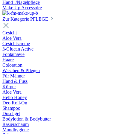
Hand- /Nagelpflege
Make Up Accessoire
Zur Kategorie PFLEGE
Gesicht
Aloe Vera
Gesichtscreme
ß-Glucan Active
Fontainavie
Haare
Coloration
Waschen & Pflegen
Für Männer
Hand & Fuss
Körper
Aloe Vera
Hello Honey
Deo Roll-On
Shampoo
Duschgel
Bodylotion & Bodybutter
Rasierschaum
Mundhygiene