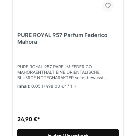
PURE ROYAL 957 Parfum Federico
Mahora
PURE ROYAL 957 PARFUM FEDERICO
MAHORAENTHÄLT EINE ORIENTALISCHE
BLUMIGE NOTECHARAKTER selbstbewusst,
rebellischDUFTNOTENKOPFNOTE Zimt,
Inhalt:
0.05 l
(498,00 €* / 1 l)
OrangeHERZNOTE Myrrhe, Rose,
OlibanumBASISNOTE Tonka, Guajakholz,
Cashmeran, Moschus Parfumkonzentration 20%
(Parfum)Inhalt 50mlPURE Parfum ist eine Marke
FM WORLD. Alle Produkte sind Originalprodukte
von FM (Federico Mahora).
24,90 €*
In den Warenkorb