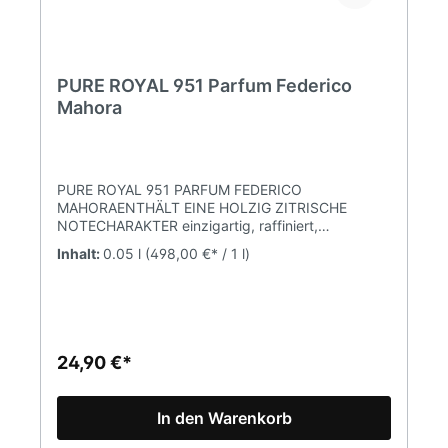
PURE ROYAL 951 Parfum Federico
Mahora
PURE ROYAL 951 PARFUM FEDERICO
MAHORAENTHÄLT EINE HOLZIG ZITRISCHE
NOTECHARAKTER einzigartig, raffiniert,
attraktivDUFTNOTENKOPFNOTE frische
Inhalt:
0.05 l
(498,00 €* / 1 l)
Zitrusfrüchte, ZitroneHERZNOTE Kardamom,
holzige NotenBASISNOTE Patschuli, Amber,
Zedernholz Parfumkonzentration 20%
(Parfum)Inhalt 50mlPURE Parfum ist eine Marke
FM WORLD. Alle Produkte sind Originalprodukte
von FM (Federico Mahora).
24,90 €*
In den Warenkorb