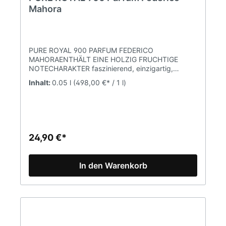
Mahora
PURE ROYAL 900 PARFUM FEDERICO
MAHORAENTHÄLT EINE HOLZIG FRUCHTIGE
NOTECHARAKTER faszinierend, einzigartig,
charmanter KirschduftDUFTNOTENKOPFNOTE
Inhalt:
0.05 l
(498,00 €* / 1 l)
Schwarzkirsche, Kirschlikör,
BittermandelHERZNOTE Rose, Jasmin,
SauerkirscheBASISNOTE Tonkabohne, Sandelholz,
Vetiver, Zeder Parfumkonzentration 20%
(Parfum)Inhalt 50mlPURE Parfum ist eine Marke
FM WORLD. Alle Produkte sind Originalprodukte
24,90 €*
von FM (Federico Mahora).
In den Warenkorb