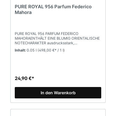
PURE ROYAL 956 Parfum Federico
Mahora
PURE ROYAL 956 PARFUM FEDERICO
MAHORAENTHÄLT EINE BLUMIG ORIENTALISCHE
NOTECHARAKTER ausdrucksstark,
luxuriösDUFTNOTENKOPFNOTE Muskatnuss,
Inhalt:
0.05 l
(498,00 €* / 1 l)
Ingwer, MandarineHERZNOTE Nagarmotha,
Olibanum, GeranieBASISNOTE Oud, Moschus,
Safran Parfumkonzentration 20% (Parfum)Inhalt
50mlPURE Parfum ist eine Marke FM WORLD. Alle
Produkte sind Originalprodukte von FM (Federico
Mahora).
24,90 €*
In den Warenkorb