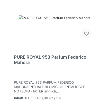
PURE ROYAL 953 Parfum Federico
Mahora
PURE ROYAL 953 PARFUM FEDERICO
MAHORAENTHÄLT BLUMIG ORIENTALISCHE
NOTECHARAKTER sinnlich,
kompromisslosDUFTNOTENKOPFNOTE Litschi,
Inhalt:
0.05 l
(498,00 €* / 1 l)
Grapefruit, rote JohannisbeereHERZNOTE Rose,
holzige Noten, PfirsichBASISNOTE Vetiver, Vanille,
Gourmand Parfumkonzentration 20%