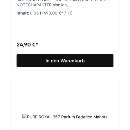
NOTECHARAKTER sinnlich,
romantischDUFTNOTENKOPFNOTE Salbei,
Inhalt:
0.05 l
(498,00 €* / 1 l)
Muskatellersalbei, EukalyptusHERZNOTE
Mirabelle, OrrisBASISNOTE Zedernholz, Moschus
Parfumkonzentration 20% (Parfum)Inhalt
50mlPURE Parfum ist eine Marke FM WORLD. Alle
Produkte sind Originalprodukte von FM (Federico
Mahora).
24,90 €*
In den Warenkorb