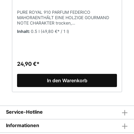
PURE ROYAL 910 PARFUM FEDERICO
MAHORAENTHÄLT EINE HOLZIGE GOURMAND
NOTE CHARAKTER trocken,
süßDUFTNOTENKOPFNOTE Jasmin,
Inhalt:
0.5 l
(49,80 €* / 1 l)
SafranHERZNOTE Tannenbaum,
ZedernholzBASISNOTE Kaschmirholz, Ambra,
Moos, brauner Zucker Duftölkonzentration 20 %
(Parfum) Inhalt 50mlPURE Parfum ist eine Marke
FM WORLD. Alle Produkte sind Originalprodukte
von FM (Federico Mahora).
24,90 €*
In den Warenkorb
Service-Hotline
Informationen