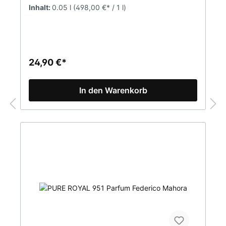
faszinierendDUFTNOTENKOPFNOTE Bergamotte,
Inhalt:
0.05 l
(498,00 €* / 1 l)
Zitrone, Salbei, ZypresseHERZNOTE Rosa
Grapefruit, Orris, Wacholderbeere,
TannenbaumBASISNOTE Amber, Moschus,
Sandelholz, Vanille Parfumkonzentration 20%
(Parfum)Inhalt 50mlPURE Parfum ist eine Marke
FM WORLD. Alle Produkte sind Originalprodukte
24,90 €*
von FM (Federico Mahora).
In den Warenkorb