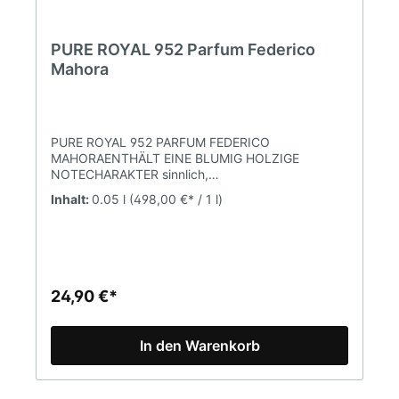
PURE ROYAL 952 Parfum Federico
Mahora
PURE ROYAL 952 PARFUM FEDERICO
MAHORAENTHÄLT EINE BLUMIG HOLZIGE
NOTECHARAKTER sinnlich,
romantischDUFTNOTENKOPFNOTE Salbei,
Inhalt:
0.05 l
(498,00 €* / 1 l)
Mukatellersalbei, EukalyptusHERZNOTE Mirabelle,
OrrisBASISNOTE Zedernholz, Moschus
Parfumkonzentration 20% (Parfum)Inhalt
50mlPURE Parfum ist eine Marke FM WORLD. Alle
Produkte sind Originalprodukte von FM (Federico
Mahora).
24,90 €*
In den Warenkorb