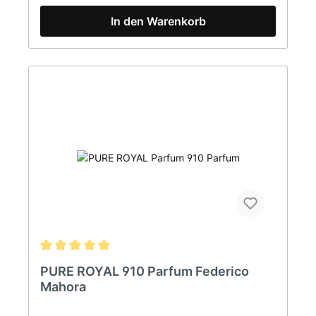
50mlPURE Parfum ist eine Marke FM WORLD. Alle
In den Warenkorb
Produkte sind Originalprodukte von FM (Federico
Mahora).
PURE ROYAL 910 Parfum Federico
Mahora