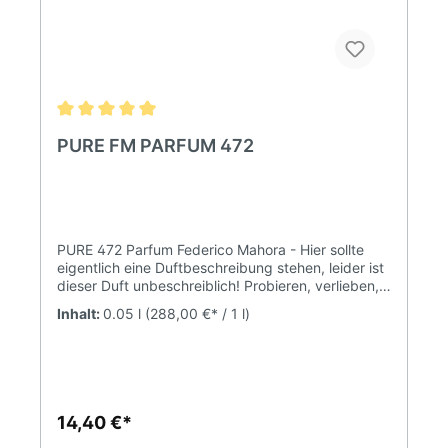
PURE FM PARFUM 472
PURE 472 Parfum Federico Mahora - Hier sollte
eigentlich eine Duftbeschreibung stehen, leider ist
dieser Duft unbeschreiblich! Probieren, verlieben,
nie wieder einen anderen wollen! WELCHER
Inhalt:
0.05 l
(288,00 €* / 1 l)
DUFTZWILLING VERBIRGT SICH HINTER DIESEM
DUFT? HIER KLICKEN! ENTHÄLT EINE FRUCHTIGE
NOTECHARAKTER dominant, luxuriös
DUFTNOTENKOPFNOTE Ananas, Apfel,
Bergamotte, schwarze Johannisbeere HERZNOTE
Birke, Jasmin, Patchouli, Wacholderbeere, Rose
14,40 €*
BASISNOTE Ambra, Eichenmoos, Moschus, Vanille
Parfumkonzentration 20% (Parfum)Inhalt