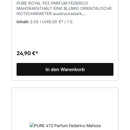
PURE ROYAL 955 PARFUM FEDERICO
MAHORAENTHÄLT EINE BLUMIG ORIENTALISCHE
NOTECHARAKTER ausdrucksstark,
berauschendDUFTNOTENKOPFNOTE
Inhalt:
0.05 l
(498,00 €* / 1 l)
IngwerHERZNOTE frische Blumen,
OrangenblüteBASISNOTE Moschus, Bernsteinholz,
trockenes Holz Parfumkonzentration 20%
(Parfum)Inhalt 50mlPURE Parfum ist eine Marke
FM WORLD. Alle Produkte sind Originalprodukte
von FM (Federico Mahora).
24,90 €*
In den Warenkorb