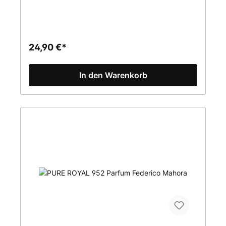
MaiglöckchenHERZNOTE Rose, Tuberose,
JasminBASISNOTE Samtiger Moschus,
Orangenbaum, rote Früchte Parfumkonzentration
20% (Parfum)Inhalt 50mlPURE Parfum ist eine
Marke FM WORLD. Alle Produkte sind
24,90 €*
Originalprodukte von FM (Federico Mahora).
In den Warenkorb