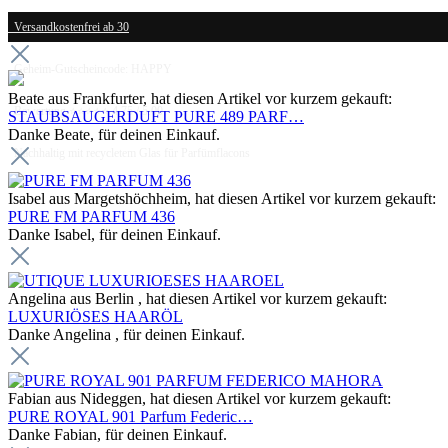
Versandkostenfrei ab 30
Geheim-Gutscheincode: HAPPY
Beate aus Frankfurter, hat diesen Artikel vor kurzem gekauft:
Bewertung ⭐⭐⭐⭐⭐ 4.75 / 5.00
STAUBSAUGERDUFT PURE 489 PARF…
Danke Beate, für deinen Einkauf.
Nachhaltig mit recycletem Glas für Parfümflacons
Isabel aus Margetshöchheim, hat diesen Artikel vor kurzem gekauft:
PURE FM PARFUM 436
Danke Isabel, für deinen Einkauf.
Angelina aus Berlin , hat diesen Artikel vor kurzem gekauft:
LUXURIÖSES HAARÖL
Danke Angelina , für deinen Einkauf.
Fabian aus Nideggen, hat diesen Artikel vor kurzem gekauft:
PURE ROYAL 901 Parfum Federic…
Danke Fabian, für deinen Einkauf.