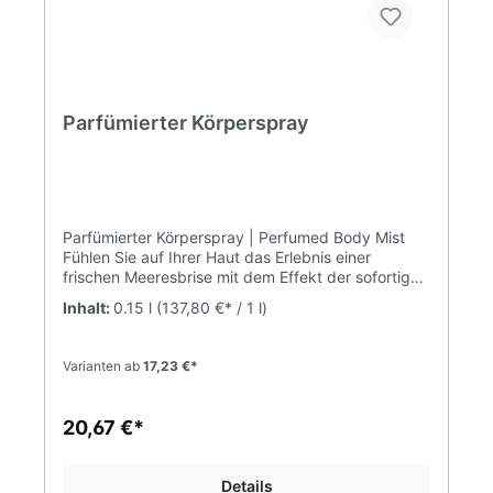
Parfümierter Körperspray
Parfümierter Körperspray | Perfumed Body Mist
Fühlen Sie auf Ihrer Haut das Erlebnis einer
frischen Meeresbrise mit dem Effekt der sofortigen
Erfrischung. Hinterlässt auf der Haut einen
Inhalt:
0.15 l
(137,80 €* / 1 l)
angenehmen Hauch von den beliebtesten PURE
Parfums. Enthält ein exquisites Kokosöl, das Ihrer
Haut ein zart-weiches Gefühl gibt. Erfrischt sie als
Varianten ab
17,23 €*
Alternative zu Parfums an heißen Tagen. Inhalt:
150ml
20,67 €*
Details